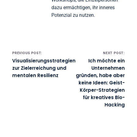
ganzheitlicher Gesundheit
erforscht sie innovative Techniken
zur Verbesserung des
Wohlbefindens und des
persönlichen Wachstums. In
Brighton ansässig, leitet sie
Workshops, die Einzelpersonen
dazu ermächtigen, ihr inneres
Potenzial zu nutzen.
Post navigation
PREVIOUS POST:
NEXT POST:
Visualisierungsstrategien
Ich möchte ein
zur Zielerreichung und
Unternehmen
mentalen Resilienz
gründen, habe aber
keine Ideen: Geist-