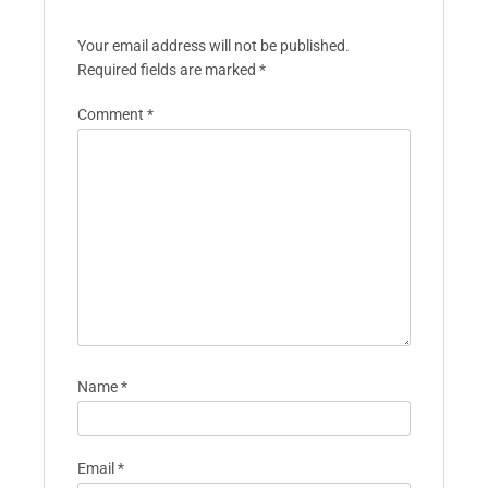
Hacking-Techniken
verbesserte Leistung
freischalten
und Wohlbefinden
Leave A Reply
Your email address will not be published.
Required fields are marked
*
Comment
*