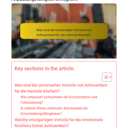
Key sections in the article:
Was sind die universellen Vorteile von Achtsamkeit
für die mentale Klarheit?
Wie verbessert Achtsamkeit die Konzentration und
Fokussierung?
In welcher Weise verbessert Achtsamkeit die
Entscheidungsfähigkeiten?
Welche einzigartigen Vorteile für die emotionale
Resilienz bietet Achtsamkeit?