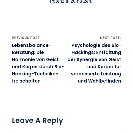
ganzheitlicher Gesundheit
erforscht sie innovative Techniken
zur Verbesserung des
Wohlbefindens und des
persönlichen Wachstums. In
Brighton ansässig, leitet sie
Workshops, die Einzelpersonen
dazu ermächtigen, ihr inneres
Potenzial zu nutzen.
Post navigation
PREVIOUS POST:
NEXT POST:
Lebensbalance-
Psychologie des Bio-
Beratung: Die
Hackings: Entfaltung
Harmonie von Geist
der Synergie von Geist
und Körper durch Bio-
und Körper für