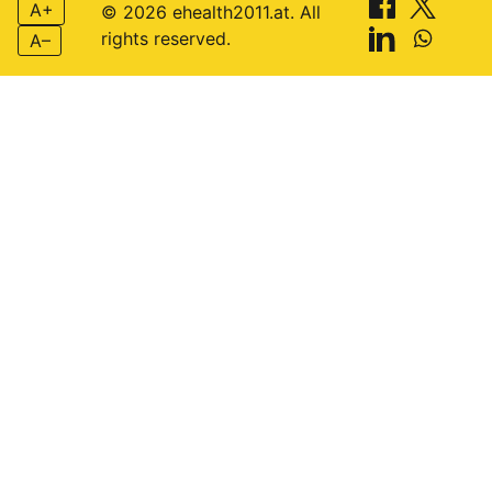
Bio-Hacking und Techniken zur
emotionalen Resilienz selbst fin
Achtsamkeitsmeditationstechni
zur Stressreduktion, Verbesser
der Konzentration und
emotionalen Balance
A+
© 2026 ehealth2011.at. All
rights reserved.
A–