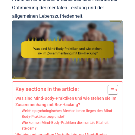
Optimierung der mentalen Leistung und der
allgemeinen Lebenszufriedenheit.
Key sections in the article:
Was sind Mind-Body-Praktiken und wie stehen sie im
Zusammenhang mit Bio-Hacking?
Welche psychologischen Mechanismen liegen den Mind-
Body-Praktiken zugrunde?
Wie können Mind-Body-Praktiken die mentale Klarheit
steigern?
Welche universellen Vorteile bieten Mind-Body-