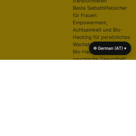
transformieren
Beste Selbsthilfebücher
für Frauen:
Empowerment,
Achtsamkeit und Bio-
Hacking für persönliches
Wachstum
🌐 German (AT) ▾
Bio-Hacking für
psychische Gesundheit:
Resilienz, Fokus und
emotionales
Wohlbefinden durch
Körper-Geist-Techniken
verbessern
Journaling-Strategien für
Selbstreflexion,
Zielsetzung und
emotionale Verarbeitung