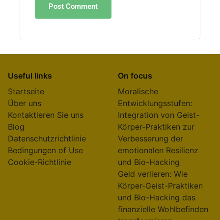
Useful links
On focus
Startseite
Moralische
Über uns
Entwicklungsstufen:
Kontaktieren Sie uns
Integration von Geist-
Blog
Körper-Praktiken zur
Datenschutzrichtlinie
Verbesserung der
Bedingungen of Use
emotionalen Resilienz
Cookie-Richtlinie
und Bio-Hacking
Geld verlieren: Wie
Körper-Geist-Praktiken
und Bio-Hacking das
finanzielle Wohlbefinden