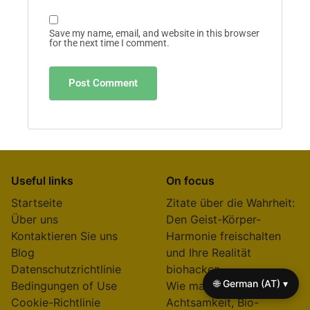
Save my name, email, and website in this browser
for the next time I comment.
Useful links
On focus
Startseite
Zitate über die Wahrheit:
Über uns
Den Geist-Körper-
Kontaktieren Sie uns
Harmonie freischalten
Blog
und Ihre Realität
Datenschutzrichtlinie
biohacken
🌐 German (AT) ▾
Bedingungen of Use
Wie man sich durch
Cookie-Richtlinie
Achtsamkeit, Bio-