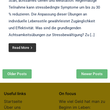
Scan, achtsames Gehen und Meditation. Regelmäßige
Teilnahme kann stressbedingte Symptome um bis zu 30
% reduzieren. Die Anpassung dieser Übungen an
individuelle Lebensstile gewährleistet Zugänglichkeit
und Effektivität. Was sind die grundlegenden
Achtsamkeitsübungen zur Stressbewältigung? Zu […]
Read More
Posts navigation
Older Posts
Newer Posts
Useful links
On focus
Startseite
Wie viel Geld hat man zu
Über uns
Beginn im Leben: