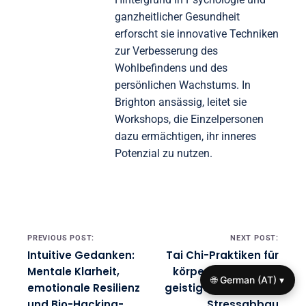
ganzheitlicher Gesundheit
erforscht sie innovative Techniken
zur Verbesserung des
Wohlbefindens und des
persönlichen Wachstums. In
Brighton ansässig, leitet sie
Workshops, die Einzelpersonen
dazu ermächtigen, ihr inneres
Potenzial zu nutzen.
Post navigation
PREVIOUS POST:
NEXT POST:
Intuitive Gedanken:
Tai Chi-Praktiken für
Mentale Klarheit,
körperliche Fitness,
🌐 German (AT) ▾
emotionale Resilienz
geistige Klarheit und
und Bio-Hacking-
Stressabbau