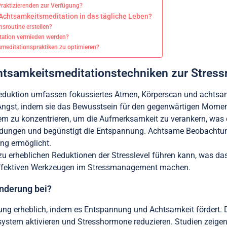
Praktizierenden zur Verfügung?
 Achtsamkeitsmeditation in das tägliche Leben?
sroutine erstellen?
itation vermieden werden?
meditationspraktiken zu optimieren?
htsamkeitsmeditationstechniken zur Stress
eduktion umfassen fokussiertes Atmen, Körperscan und achtsa
Angst, indem sie das Bewusstsein für den gegenwärtigen Momen
tem zu konzentrieren, um die Aufmerksamkeit zu verankern, was 
indungen und begünstigt die Entspannung. Achtsame Beobachtun
ng ermöglicht.
u erheblichen Reduktionen der Stresslevel führen kann, was da
 zu effektiven Werkzeugen im Stressmanagement machen.
inderung bei?
ung erheblich, indem es Entspannung und Achtsamkeit fördert. Di
stem aktivieren und Stresshormone reduzieren. Studien zeigen,