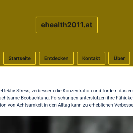
ehealth2011.at
Startseite
Entdecken
Kontakt
Über
ffektiv Stress, verbessern die Konzentration und fördern das e
achtsame Beobachtung. Forschungen unterstützen ihre Fähigkeit
gration von Achtsamkeit in den Alltag kann zu erheblichen Verbe