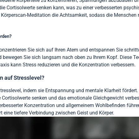
hiedene Körperteile zu konzentrieren, Spannungen abzubauen un
ie Cortisolwerte senken kann, was zu einer verbesserten psych
ie Körperscan-Meditation die Achtsamkeit, sodass die Menschen m
erden?
nzentrieren Sie sich auf Ihren Atem und entspannen Sie schrittw
bewegen Sie sich langsam nach oben zu Ihrem Kopf. Diese Tech
xis kann Stress reduzieren und die Konzentration verbessern.
n auf Stresslevel?
Stresslevel, indem sie Entspannung und mentale Klarheit fördert.
ie Cortisolwerte senken und das emotionale Gleichgewicht verb
erbesserter Konzentration und allgemeinem Wohlbefinden führen 
t eine tiefere Verbindung zwischen Geist und Körper.