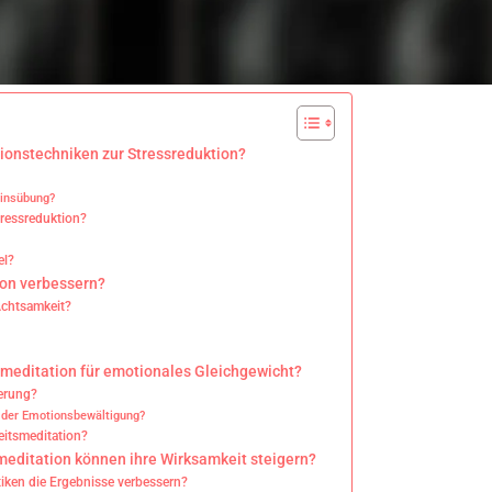
onstechniken zur Stressreduktion?
einsübung?
tressreduktion?
el?
ion verbessern?
Achtsamkeit?
smeditation für emotionales Gleichgewicht?
ierung?
 der Emotionsbewältigung?
eitsmeditation?
editation können ihre Wirksamkeit steigern?
tiken die Ergebnisse verbessern?