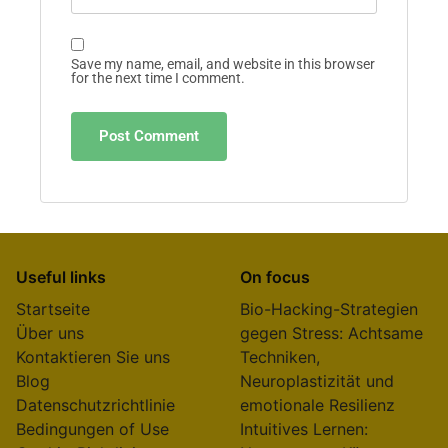
Save my name, email, and website in this browser
for the next time I comment.
Useful links
On focus
Startseite
Bio-Hacking-Strategien
Über uns
gegen Stress: Achtsame
Kontaktieren Sie uns
Techniken,
Blog
Neuroplastizität und
Datenschutzrichtlinie
emotionale Resilienz
Bedingungen of Use
Intuitives Lernen: