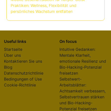
Praktiken: Wellness, Flexibilität und
persönliches Wachstum entfalten
Useful links
On focus
Startseite
Intuitive Gedanken:
Über uns
Mentale Klarheit,
Kontaktieren Sie uns
emotionale Resilienz und
Blog
Bio-Hacking-Potenzial
Datenschutzrichtlinie
freisetzen
Bedingungen of Use
Selbstwert-
Cookie-Richtlinie
Arbeitsblätter:
Achtsamkeit verbessern,
Selbstvertrauen stärken
und Bio-Hacking-
Potenzial freisetzen